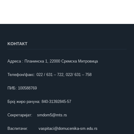
KOНТАКТ
Адреса : Планинска 1, 22000 Сремска Митровица
Телефон/факс: 022 / 631 – 722, 022/ 631 – 758
ПИБ: 100588769
Број жиро рачуна: 840-31392845-57
Секретаријат:
smdom5@mts.rs
Васпитачи:
vaspitaci@domucenika-sm.edu.rs