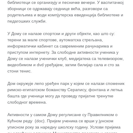
библиотеци се организују и песничке вечери. У васпитачкој
зборници се одржавају седнице већа, разговори са
родитељима и води компјутерска евиденција библиотеке и
педагошких служби.
У Дому се налазе спортски и други објекти, као што су:
терени за мале спортове, аутоматска стрељана,
информатички кабинет са савременим рачунарима и
приступом интернету. За слободне активности ученика у
Дому се налази ученички клуб, медијатека са телевизором,
видеобимом и dvd уређајем, затим билијар сала и сто за
стони тенис.
Дом окружује лепо уређен парк у којем се налази споменик
римско-египатском божанству Серапису, фонтана и летња
башта где ученици могу да проведу пријатне тренутке
слободног времена.
Активности у самом Дому регулисане су Правилником о
Кућном реду (doc). Пријем ученика се врши у јунском
уписном року за наредну школску годину. Услови пријема