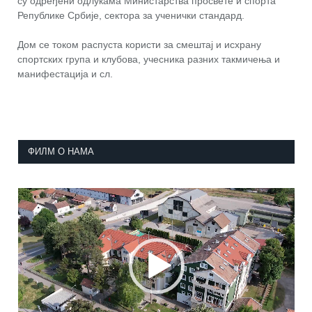
су одређени одлукама Министарства просвете и спорта
Републике Србије, сектора за ученички стандард.
Дом се током распуста користи за смештај и исхрану
спортских група и клубова, учесника разних такмичења и
манифестација и сл.
ФИЛМ О НАМА
Прегледач
видео
записа