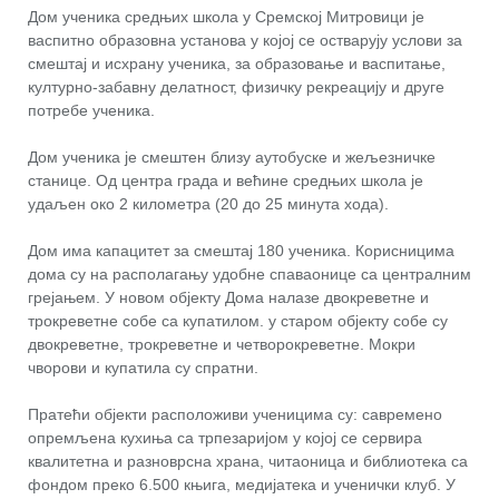
Дом ученика средњих школа у Сремској Митровици је
васпитно образовна установа у којој се остварују услови за
смештај и исхрану ученика, за образовање и васпитање,
културно-забавну делатност, физичку рекреацију и друге
потребе ученика.
Дом ученика је смештен близу аутобуске и жељезничке
станице. Од центра града и већине средњих школа је
удаљен око 2 километра (20 до 25 минута хода).
Дом има капацитет за смештај 180 ученика. Корисницима
дома су на располагању удобне спаваонице са централним
грејањем. У новом објекту Дома налазе двокреветне и
трокреветне собе са купатилом. у старом објекту собе су
двокреветне, трокреветне и четворокреветне. Мокри
чворови и купатила су спратни.
Пратећи објекти расположиви ученицима су: савремено
опремљена кухиња са трпезаријом у којој се сервира
квалитетна и разноврсна храна, читаоница и библиотека са
фондом преко 6.500 књига, медијатека и ученички клуб. У