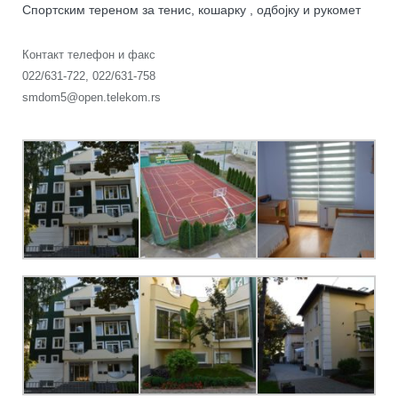
Спортским тереном за тенис, кошарку , одбојку и рукомет
Контакт телефон и факс
022/631-722, 022/631-758
smdom5@open.telekom.rs