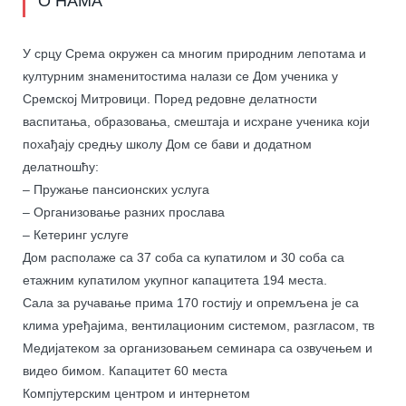
О НАМА
У срцу Срема окружен са многим природним лепотама и
културним знаменитостима налази се Дом ученика у
Сремској Митровици. Поред редовне делатности
васпитања, образовања, смештаја и исхране ученика који
похађају средњу школу Дом се бави и додатном
делатношћу:
– Пружање пансионских услуга
– Организовање разних прослава
– Кетеринг услуге
Дом располаже са 37 соба са купатилом и 30 соба са
етажним купатилом укупног капацитета 194 места.
Сала за ручавање прима 170 гостију и опремљена је са
клима уређајима, вентилационим системом, разгласом, тв
Медијатеком за организовањем семинара са озвучењем и
видео бимом. Капацитет 60 места
Компјутерским центром и интернетом