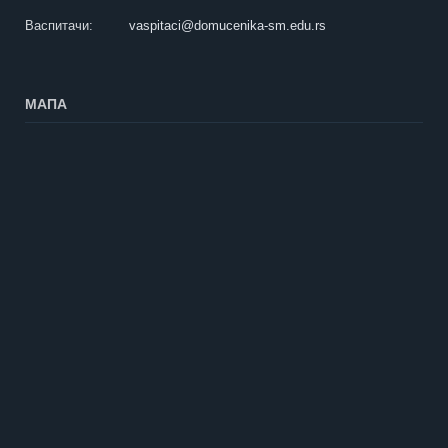
Васпитачи:
vaspitaci@domucenika-sm.edu.rs
МАПА