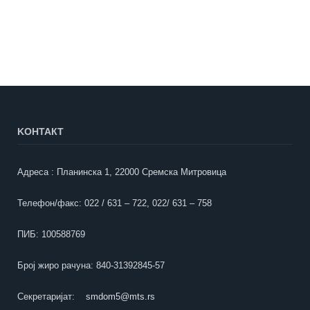
KOНТАКТ
Адреса : Планинска 1, 22000 Сремска Митровица
Телефон/факс: 022 / 631 – 722, 022/ 631 – 758
ПИБ: 100588769
Број жиро рачуна: 840-31392845-57
Секретаријат:
smdom5@mts.rs