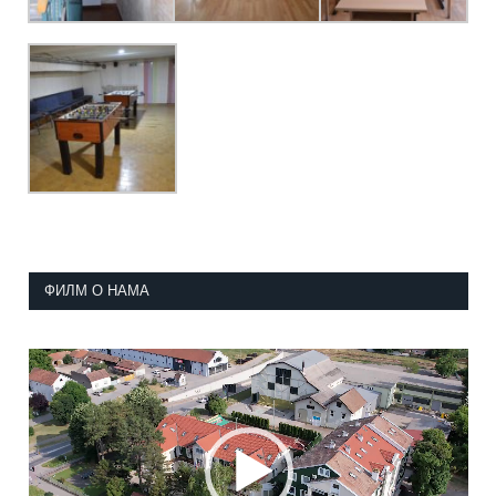
ФИЛМ О НАМА
Прегледач
видео
записа