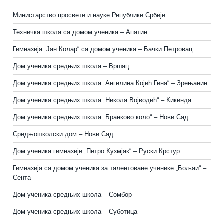
Министарство просвете и науке Републике Србије
Техничка школа са домом ученика – Апатин
Гимназија „Јан Колар“ са домом ученика – Бачки Петровац
Дом ученика средњих школа – Вршац
Дом ученика средњих школа „Ангелина Којић Гина“ – Зрењанин
Дом ученика средњих школа „Никола Војводић“ – Кикинда
Дом ученика средњих школа „Бранково коло“ – Нови Сад
Средњошколски дом – Нови Сад
Дом ученика гимназије „Петро Кузмјак“ – Руски Крстур
Гимназија са домом ученика за талентоване ученике „Бољаи“ –
Сента
Дом ученика средњих школа – Сомбор
Дом ученика средњих школа – Суботица