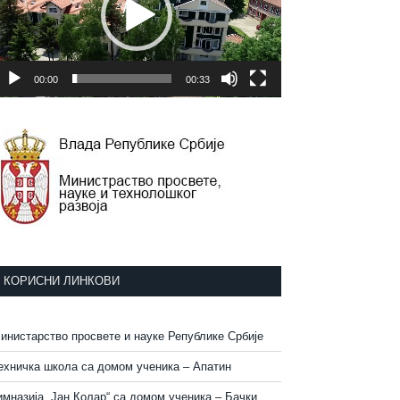
00:00
00:33
КОРИСНИ ЛИНКОВИ
инистарство просвете и науке Републике Србије
ехничка школа са домом ученика – Апатин
имназија „Јан Колар“ са домом ученика – Бачки