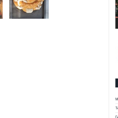
М
Т
Г