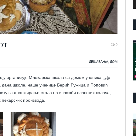
ОТ
0
ДЕШАВАЊА
,
ДОМ
оју организује Млекарска школа са домом ученика ,,Др
а дана школе, наше ученице Берић Ружица и Поповић
кету за аранжирање стола на изложби славских колача,
 пекарских производа.
П
в
з