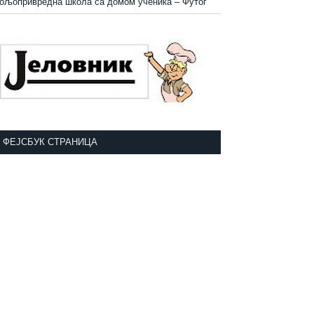
ољопривредна школа са домом ученика
–
Футог
ФЕЈСБУК СТРАНИЦА