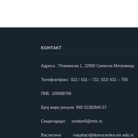
KOНТАКТ
Адреса : Планинска 1, 22000 Сремска Митровица
Телефон/факс: 022 / 631 – 722, 022/ 631 – 758
ПИБ: 100588769
Број жиро рачуна: 840-31392845-57
Секретаријат:
smdom5@mts.rs
Васпитачи:
vaspitaci@domucenika-sm.edu.rs