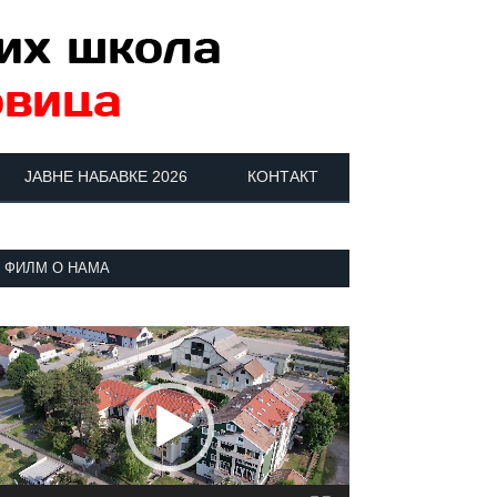
ЈАВНЕ НАБАВКЕ 2026
КОНТАКТ
ФИЛМ О НАМА
регледач
идео
аписа