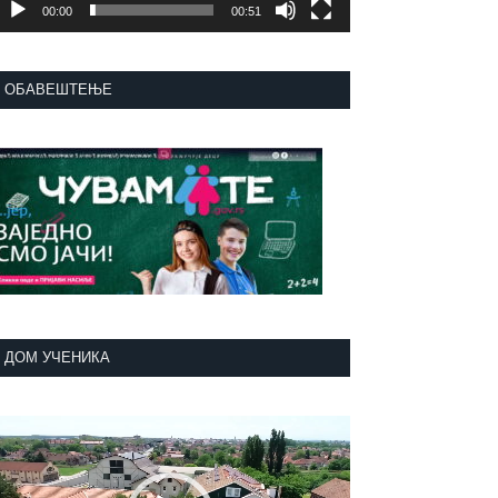
00:00
00:51
ОБАВЕШТЕЊЕ
ДОМ УЧЕНИКА
регледач
идео
аписа