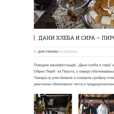
ДАНИ ХЛЕБА И СИРА – ПИР
BY
ДОМ УЧЕНИКА
ON
08/11/2024
Поводом манифестације ,,Дани хлеба и сира“ к
Обрен Пејић“ из Пирота, у оквиру обележавањ
Тамара су учествовале и освојиле сребрну пла
уметнички обликованог теста и традиционалних