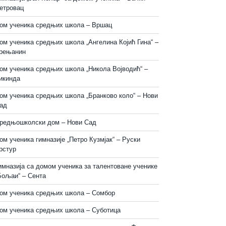
етровац
ом ученика средњих школа – Вршац
ом ученика средњих школа „Ангелина Којић Гина“ –
рењанин
ом ученика средњих школа „Никола Војводић“ –
икинда
ом ученика средњих школа „Бранково коло“ – Нови
ад
редњошколски дом – Нови Сад
ом ученика гимназије „Петро Кузмјак“ – Руски
рстур
имназија са домом ученика за талентоване ученике
Бољаи“ – Сента
ом ученика средњих школа – Сомбор
ом ученика средњих школа – Суботица