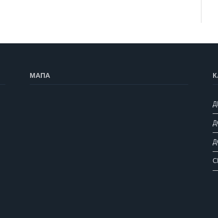
МАПА
К
Д
Д
Д
С