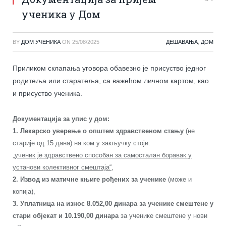
ученика у Дом
BY
ДОМ УЧЕНИКА
ON
25/08/2025
ДЕШАВАЊА
,
ДОМ
Приликом склапања уговора обавезно је присуство једног
родитеља или старатеља, са важећом личном картом, као
и присуство ученика.
Документација за упис у дом:
1. Лекарско уверење о општем здравственом стању
(не
старије од 15 дана) на ком у закључку стоји:
„ученик је здравствено способан за самосталан боравак у
установи колективног смештаја“,
2. Извод из матичне књиге рођених за ученике
(може и
копија),
3. Уплатница на износ 8.052,00 динара за ученике смештене у
стари објекат и 10.190,00 динара
за ученике смештене у нови