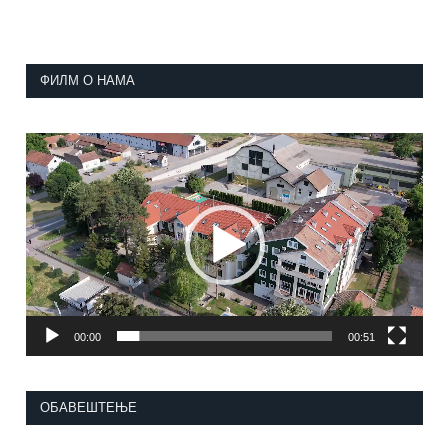
ФИЛМ О НАМА
Прегледач
видео
записа
00:00
00:51
ОБАВЕШТЕЊЕ