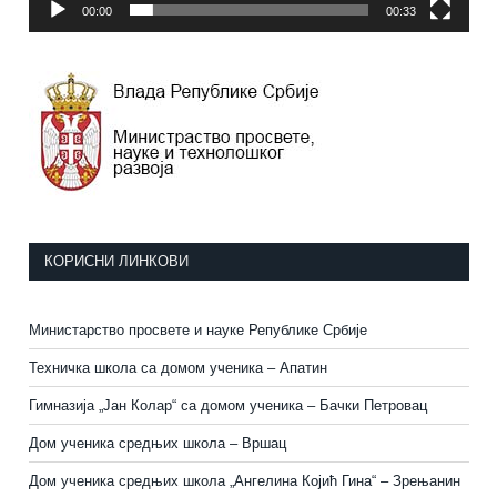
00:00
00:33
КОРИСНИ ЛИНКОВИ
Министарство просвете и науке Републике Србије
Техничка школа са домом ученика – Апатин
Гимназија „Јан Колар“ са домом ученика – Бачки Петровац
Дом ученика средњих школа – Вршац
Дом ученика средњих школа „Ангелина Којић Гина“ – Зрењанин