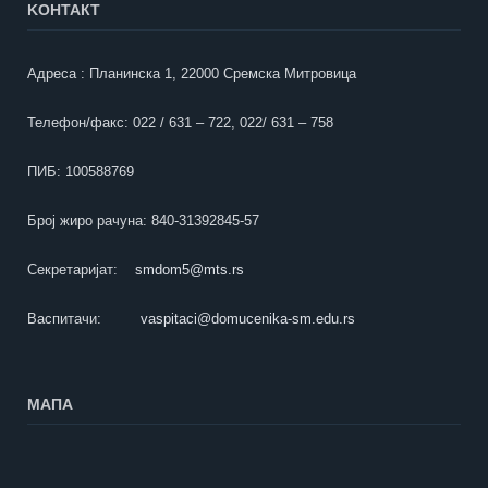
KOНТАКТ
Адреса : Планинска 1, 22000 Сремска Митровица
Телефон/факс: 022 / 631 – 722, 022/ 631 – 758
ПИБ: 100588769
Број жиро рачуна: 840-31392845-57
Секретаријат:
smdom5@mts.rs
Васпитачи:
vaspitaci@domucenika-sm.edu.rs
МАПА