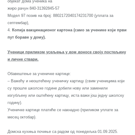
објекат дома ученика на
жиро рачун 840-31392845-57
Модел 97 позив на број: 8802172040174231700 (уплата за
септембар),
4.
Копија вакцинационог картона (само за ученике који први
пут бораве у дому).
Ученици приликом усељења у дом доносе своју постељину
и личне ствари.
Обавештење за ученичке картице:
– Важећу и неоштећену ученичку картицу (свим ученицима који
су прошле школске године добили нову или заменили
изгубљену или оштећену картицу, иста важи још једну школску
годину).
Ученичке картице платиће се накнадно (приликом уплате за
месец октобар).
Домска кухиња почиње са радом од понедељка 01.09.2025.