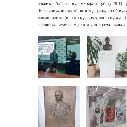
васпитач ће бити члан жирија. У суботу 26.11
„Како снимати филм“, потом је уследио обилаз
споменицима (посета музејима, зоо врту и др.
заједничко вече са музиком и целовечерњим 