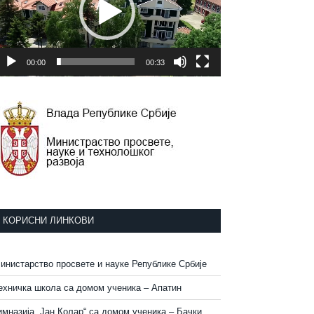
00:00
00:33
КОРИСНИ ЛИНКОВИ
инистарство просвете и науке Републике Србије
ехничка школа са домом ученика – Апатин
имназија „Јан Колар“ са домом ученика – Бачки