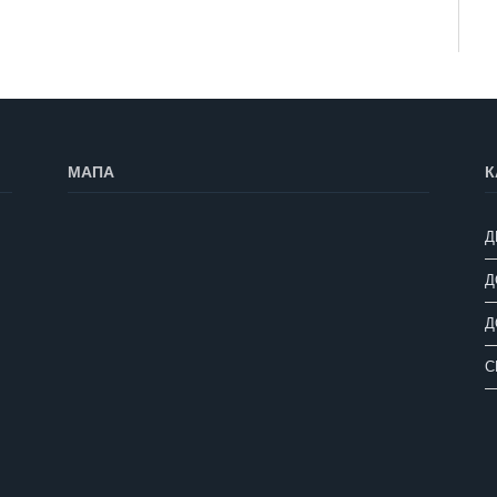
МАПА
К
Д
Д
Д
С