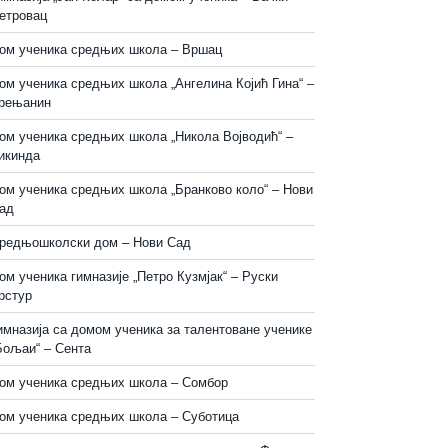
етровац
ом ученика средњих школа – Вршац
ом ученика средњих школа „Ангелина Којић Гина“ –
рењанин
ом ученика средњих школа „Никола Војводић“ –
икинда
ом ученика средњих школа „Бранково коло“ – Нови
ад
редњошколски дом – Нови Сад
ом ученика гимназије „Петро Кузмјак“ – Руски
рстур
имназија са домом ученика за талентоване ученике
Бољаи“ – Сента
ом ученика средњих школа – Сомбор
ом ученика средњих школа – Суботица