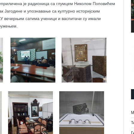
., уприличена је радионица са глумцем Николом Поповићем
ак Јагодине и упознавање са културно историјским
) У вечерњим сатима ученици и васпитачи су имали
дружењем.
М
Т
Г