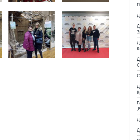
П
Д
Д
З
Д
К
Д
С
С
Д
К
Г
„
Д
Д