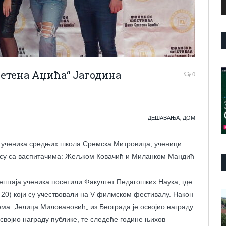
етена Аџића“ Јагодина
0
ДЕШАВАЊА
,
ДОМ
ма ученика средњих школа Сремска Митровица, ученици:
ћ су са васпитачима: Жељком Ковачић и Миланком Мандић
мештаја ученика посетили Факултет Педагошких Наука, где
П
 20) који су учествовали на V филмском фестивалу. Након
в
ома „Јелица Миловановић„ из Београда је освојио награду
з
освојио награду публике, те следеће године њихов