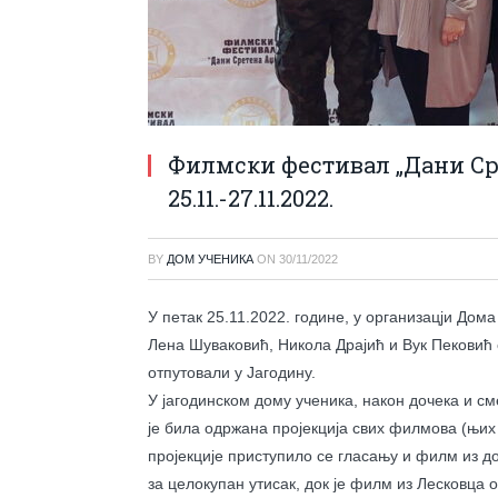
Филмски фестивал „Дани Ср
25.11.-27.11.2022.
BY
ДОМ УЧЕНИКА
ON
30/11/2022
У петак 25.11.2022. године, у организацји До
Лена Шуваковић, Никола Драјић и Вук Пекови
отпутовали у Јагодину.
У јагодинском дому ученика, након дочека и с
је била одржана пројекција свих филмова (њих
пројекције приступило се гласању и филм из д
за целокупан утисак, док је филм из Лесковца 