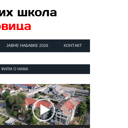
ЈАВНЕ НАБАВКЕ 2026
КОНТАКТ
ФИЛМ О НАМА
регледач
идео
аписа