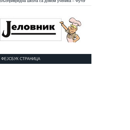
ољопривредна школа са домом ученика
–
Футог
ФЕЈСБУК СТРАНИЦА