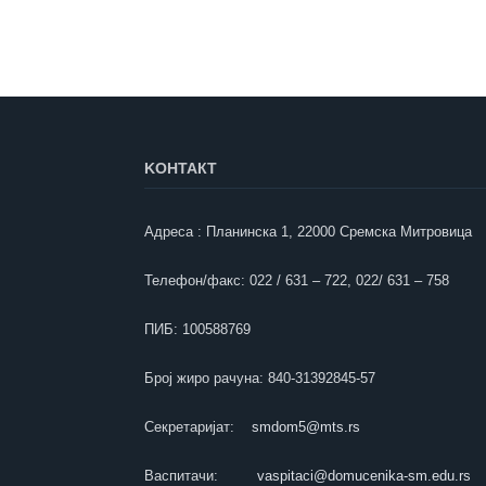
KOНТАКТ
Адреса : Планинска 1, 22000 Сремска Митровица
Телефон/факс: 022 / 631 – 722, 022/ 631 – 758
ПИБ: 100588769
Број жиро рачуна: 840-31392845-57
Секретаријат:
smdom5@mts.rs
Васпитачи:
vaspitaci@domucenika-sm.edu.rs