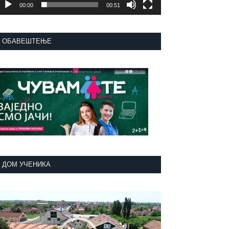
00:00
00:51
ОБАВЕШТЕЊЕ
ДОМ УЧЕНИКА
регледач
идео
аписа