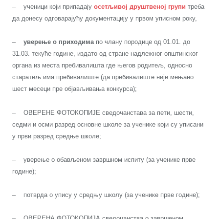
– ученици који припадају
осетљивој друштвеној групи
треба
да донесу одговарајућу документацију у првом уписном року,
–
у
верење о приходима
по члану породице од 01.01. до
31.03. текуће године, издато од стране надлежног општинског
органа из места пребивалишта где његов родитељ, односно
старатељ има пребивалиште (да пребивалиште није мењано
шест месеци пре објављивања конкурса);
– ОВЕРЕНЕ ФОТОКОПИЈЕ сведочанстава за пети, шести,
седми и осми разред основне школе за ученике који су уписани
у први разред средње школе;
– уверење о обављеном завршном испиту (за ученике прве
године);
– потврда о упису у средњу школу (за ученике прве године);
– ОВЕРЕНА ФОТОКОПИЈА сведочанства о завршеном