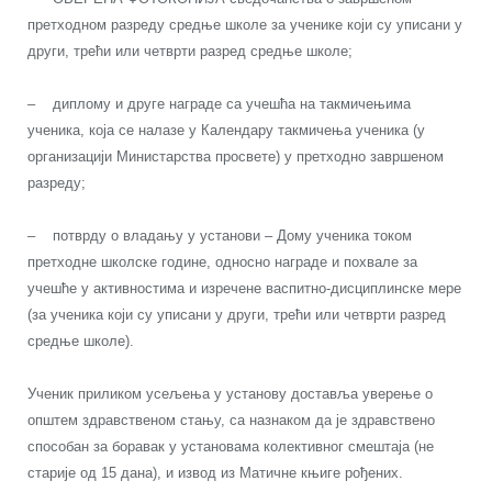
претходном разреду средње школе за ученике који су уписани у
други, трећи или четврти разред средње школе;
– диплому и друге награде са учешћа на такмичењима
ученика, која се налазе у Календару такмичења ученика (у
организацији Министарства просвете) у претходно завршеном
разреду;
– потврду о владању у установи – Дому ученика током
претходне школске године, односно награде и похвале за
учешће у активностима и изречене васпитно-дисциплинске мере
(за ученика који су уписани у други, трећи или четврти разред
средње школе).
Ученик приликом усељења у установу доставља уверење о
општем здравственом стању, са назнаком да је здравствено
способан за боравак у установама колективног смештаја (не
старије од 15 дана), и извод из Матичне књиге рођених.