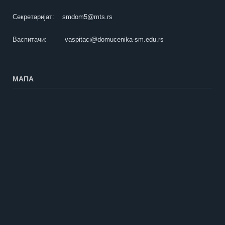
Секретаријат:
smdom5@mts.rs
Васпитачи:
vaspitaci@domucenika-sm.edu.rs
МАПА