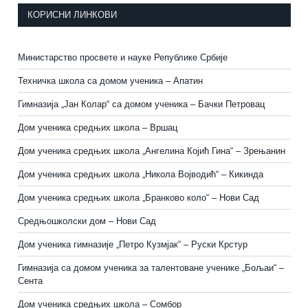
КОРИСНИ ЛИНКОВИ
Министарство просвете и науке Републике Србије
Техничка школа са домом ученика – Апатин
Гимназија „Јан Колар“ са домом ученика – Бачки Петровац
Дом ученика средњих школа – Вршац
Дом ученика средњих школа „Ангелина Којић Гина“ – Зрењанин
Дом ученика средњих школа „Никола Војводић“ – Кикинда
Дом ученика средњих школа „Бранково коло“ – Нови Сад
Средњошколски дом – Нови Сад
Дом ученика гимназије „Петро Кузмјак“ – Руски Крстур
Гимназија са домом ученика за талентоване ученике „Бољаи“ –
Сента
Дом ученика средњих школа – Сомбор