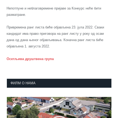
Непотпуне и неблаговремене пријаве за Конкурс неће бити
разматране.
Привремена ранг листа биће објављена 23. јула 2022. Сваки
кандидат има право приговора на ранг листу у року од осам
дана од дана њеног објављивања. Коначна ранг листа биће
објављена 1. августа 2022.
Oсетљива друштвена група
ФИЛМ О НАМА
Прегледач
видео
записа