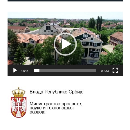
Прегледач
видео
записа
00:00
00:33