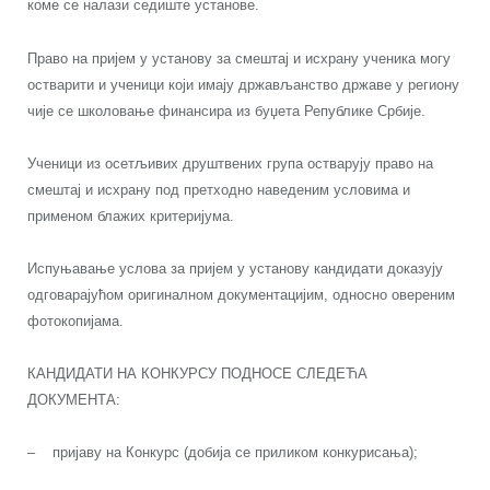
коме се налази седиште установе.
Право на пријем у установу за смештај и исхрану ученика могу
остварити и ученици који имају држављанство државе у региону
чије се школовање финансира из буџета Републике Србије.
Ученици из осетљивих друштвених група остварују право на
смештај и исхрану под претходно наведеним условима и
применом блажих критеријума.
Испуњавање услова за пријем у установу кандидати доказују
одговарајућом оригиналном документацијим, односно овереним
фотокопијама.
КАНДИДАТИ НА КОНКУРСУ ПОДНОСЕ СЛЕДЕЋА
ДОКУМЕНТА:
– пријаву на Конкурс (добија се приликом конкурисања);