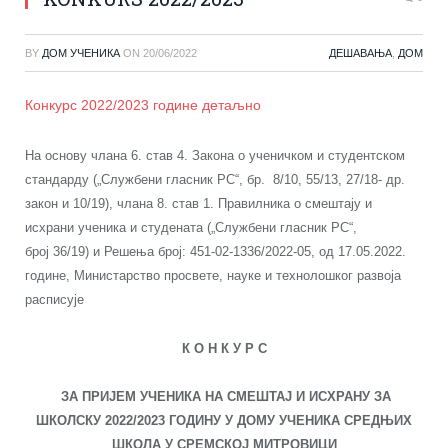
BY
ДОМ УЧЕНИКА
ON
20/06/2022
ДЕШАВАЊА
,
ДОМ
Конкурс 2022/2023 године детаљно
На основу члана 6. став 4. Закона о ученичком и студентском
стандарду („Службени гласник РС“, бр. 8/10, 55/13, 27/18- др.
закон и 10/19), члана 8. став 1. Правилника о смештају и
исхрани ученика и студената („Службени гласник РС“,
број 36/19) и Решења број: 451-02-1336/2022-05, од 17.05.2022.
године, Mинистарство просвете, науке и технолошког развоја
расписује
К О Н К У Р С
ЗА ПРИЈЕМ УЧЕНИКА НА СМЕШТАЈ И ИСХРАНУ ЗА
ШКОЛСКУ 20
22
/20
23
ГОДИНУ У ДОМУ УЧЕНИКА СРЕДЊИХ
ШКОЛА У СРЕМСКОЈ МИТРОВИЦИ