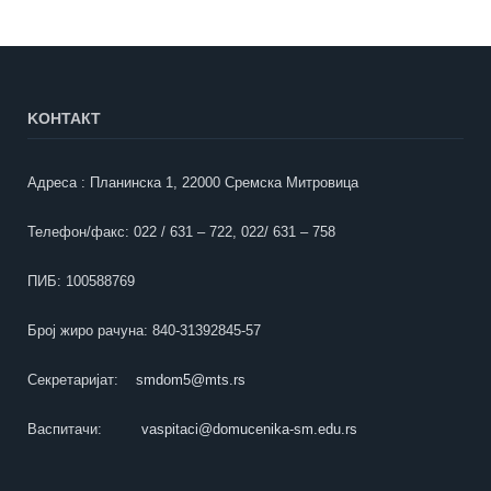
KOНТАКТ
Адреса : Планинска 1, 22000 Сремска Митровица
Телефон/факс: 022 / 631 – 722, 022/ 631 – 758
ПИБ: 100588769
Број жиро рачуна: 840-31392845-57
Секретаријат:
smdom5@mts.rs
Васпитачи:
vaspitaci@domucenika-sm.edu.rs