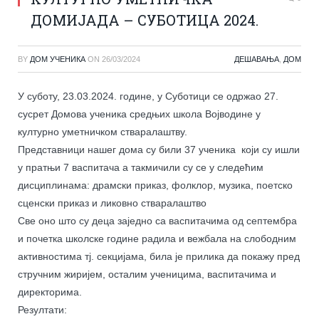
ДОМИЈАДА – СУБОТИЦА 2024.
BY
ДОМ УЧЕНИКА
ON
26/03/2024
ДЕШАВАЊА
,
ДОМ
У суботу, 23.03.2024. године, у Суботици се одржао 27.
сусрет Домова ученика средњих школа Војводине у
културно уметничком стваралаштву.
Представници нашег дома су били 37 ученика који су ишли
у пратњи 7 васпитача а такмичили су се у следећим
дисциплинама: драмски приказ, фолклор, музика, поетско
сценски приказ и ликовно стваралаштво
Све оно што су деца заједно са васпитачима од септембра
и почетка школске године радила и вежбала на слободним
активностима тј. секцијама, била је прилика да покажу пред
стручним жиријем, осталим ученицима, васпитачима и
директорима.
Резултати: