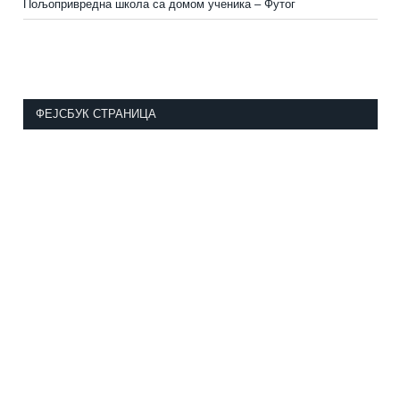
Пољопривредна школа са домом ученика
–
Футог
ФЕЈСБУК СТРАНИЦА