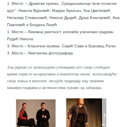
1. Место – Драмски приказ ,,Средњошколци трче почасни
круг“- Никола Вујновић, Марјан Бркљач, Уна Цветковић,
Наталија Стевановић, Никола Драјић, Дуња Благојевић, Ана
Павловић и Богдана Лазић
1. Место – Ликовна уметност, изложба ученичких радова-
Рудић Никола
3. Место – Класична музика- Савић Саво и Боровац Ратко
3. Место – Уметничка фотографија
Још једном се захваљујемо ученицима што своје слободно
време користе на креативан и квалитетан начин испољавајући
своја знања и вештине, негујући традицију коју оваквим
манифестацијама и активностима чувамо од заборава.