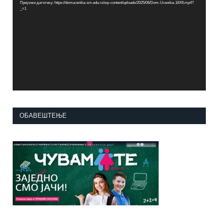
Преузми датотеку: https://domucenika-sm.edu.rs/wp-content/uploads/2025/06/Dom-Ucenika-16X9.mp4?
записа
_=1
ОБАВЕШТЕЊЕ