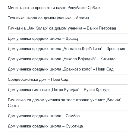
Министарство просвете и науке Републике Србије
Техничка школа са домом ученика – Апатин
Гимназија „Јан Колар“ са домом ученика – Бачки Петровац
Дом ученика средњих школа – Вршац
Дом ученика средњих школа „Ангелина Којић Гина“ – Зрењанин
Дом ученика средњих школа „Никола Војводић“ – Кикинда
Дом ученика средњих школа „Бранково коло“ – Нови Сад
Средњошколски дом – Нови Сад
Дом ученика гимназије „Петро Кузмјак“ – Руски Крстур
Гимназија са домом ученика за талентоване ученике „Бољаи“ –
Сента
Дом ученика средњих школа – Сомбор
Дом ученика средњих школа – Суботица