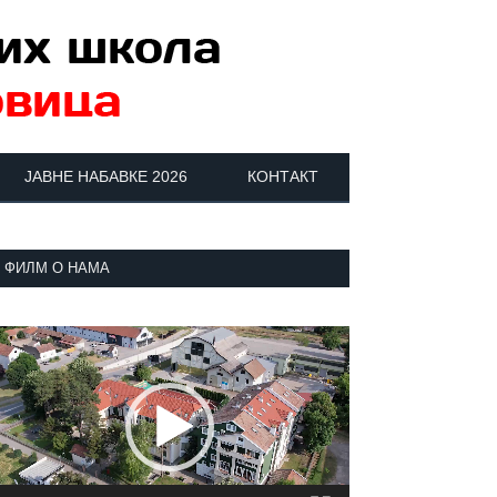
ЈАВНЕ НАБАВКЕ 2026
КОНТАКТ
ФИЛМ О НАМА
регледач
идео
аписа