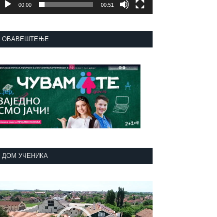
00:00
00:51
ОБАВЕШТЕЊЕ
ДОМ УЧЕНИКА
регледач
идео
аписа