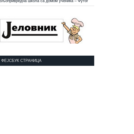
ољопривредна школа са домом ученика
–
Футог
ФЕЈСБУК СТРАНИЦА