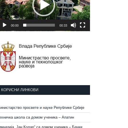
00:00
00:33
КОРИСНИ ЛИНКОВИ
инистарство просвете и науке Републике Србије
ехничка школа са домом ученика – Апатин
имназија „Јан Колар“ са домом ученика – Бачки