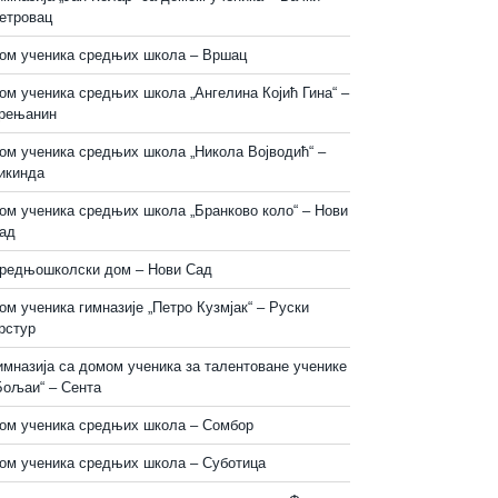
етровац
ом ученика средњих школа – Вршац
ом ученика средњих школа „Ангелина Којић Гина“ –
рењанин
ом ученика средњих школа „Никола Војводић“ –
икинда
ом ученика средњих школа „Бранково коло“ – Нови
ад
редњошколски дом – Нови Сад
ом ученика гимназије „Петро Кузмјак“ – Руски
рстур
имназија са домом ученика за талентоване ученике
Бољаи“ – Сента
ом ученика средњих школа – Сомбор
ом ученика средњих школа – Суботица