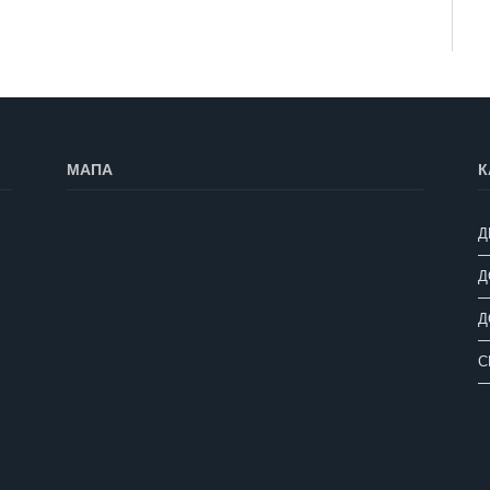
МАПА
К
Д
Д
Д
С