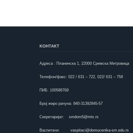
KOНТАКТ
Адреса : Планинска 1, 22000 Сремска Митровица
Телефон/факс: 022 / 631 – 722, 022/ 631 – 758
ПИБ: 100588769
Број жиро рачуна: 840-31392845-57
Секретаријат:
smdom5@mts.rs
Васпитачи:
vaspitaci@domucenika-sm.edu.rs