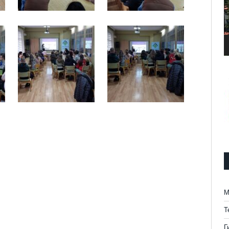
М
Т
Г