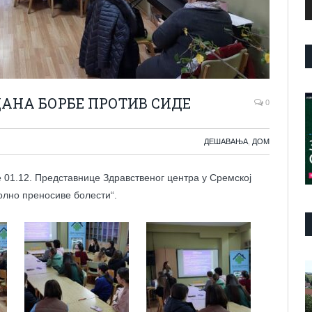
АНА БОРБЕ ПРОТИВ СИДЕ
0
ДЕШАВАЊА
,
ДОМ
 01.12. Представнице Здравственог центра у Сремској
олно преносиве болести“.
П
в
з