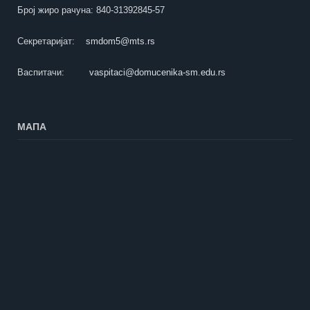
Број жиро рачуна: 840-31392845-57
Секретаријат:
smdom5@mts.rs
Васпитачи:
vaspitaci@domucenika-sm.edu.rs
МАПА