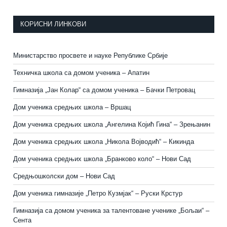
КОРИСНИ ЛИНКОВИ
Министарство просвете и науке Републике Србије
Техничка школа са домом ученика – Апатин
Гимназија „Јан Колар“ са домом ученика – Бачки Петровац
Дом ученика средњих школа – Вршац
Дом ученика средњих школа „Ангелина Којић Гина“ – Зрењанин
Дом ученика средњих школа „Никола Војводић“ – Кикинда
Дом ученика средњих школа „Бранково коло“ – Нови Сад
Средњошколски дом – Нови Сад
Дом ученика гимназије „Петро Кузмјак“ – Руски Крстур
Гимназија са домом ученика за талентоване ученике „Бољаи“ –
Сента