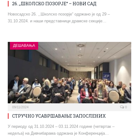
26. ,,ШКОЛСКО ПОЗОРЈЕ“ – НОВИ САД
Новосадско 26. ,,Школско позорје“ одржано је од 29 –
31.10.2024. и наши представници драмске секције…
ДЕШАВАЊА
09/11/2024
0
СТРУЧНО УСАВРШАВАЊЕ ЗАПОСЛЕНИХ
У периоду од 31.10.2024 – 03.11.2024 године (четвртак –
недеља) на Дивчибарама одржана је Конференција…