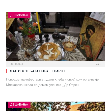
ДЕШАВАЊА
08/11/2024
0
ДАНИ ХЛЕБА И СИРА – ПИРОТ
Поводом манифестације ,,Дани хлеба и сира“ коју организује
Млекарска школа са домом ученика ,,Др Обрен…
ДЕШАВАЊА