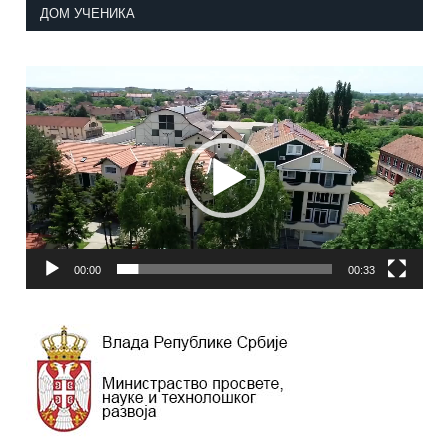
ДОМ УЧЕНИКА
Прегледач
видео
записа
00:00
00:33