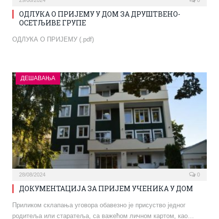
ОДЛУКА О ПРИЈЕМУ У ДОМ ЗА ДРУШТВЕНО-
ОСЕТЉИВЕ ГРУПЕ
ОДЛУКА О ПРИЈЕМУ (.pdf)
ДЕШАВАЊА
28/08/2024
0
ДОКУМЕНТАЦИЈА ЗА ПРИЈЕМ УЧЕНИКА У ДОМ
Приликом склапања уговора обавезно је присуство једног
родитеља или старатеља, са важећом личном картом, као…