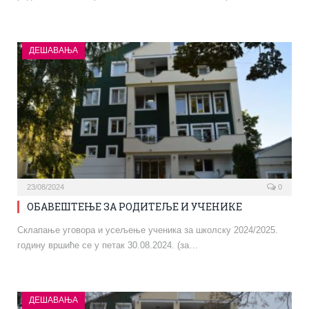
ДЕШАВАЊА
23/08/2024
0
ОБАВЕШТЕЊЕ ЗА РОДИТЕЉЕ И УЧЕНИКЕ
Склапање уговора и усељење ученика за школску 2024/2025.
годину вршиће се у петак 30.08.2024. (за…
ДЕШАВАЊА