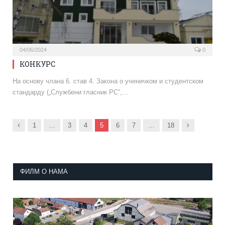
04/06/2024
0
КОНКУРС
На основу члана 6. став 4. Закона о ученичком и студентском
стандарду („Службени гласник РС“,…
Previous
Next
1
…
3
4
5
6
7
…
18
ФИЛМ О НАМА
Прегледач
видео
записа