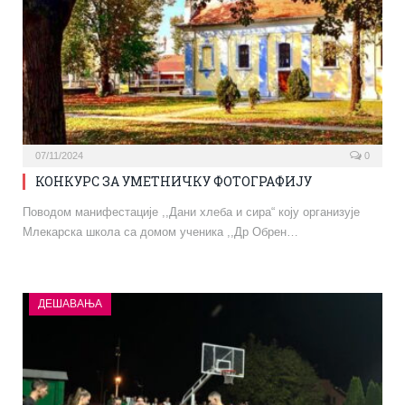
07/11/2024
0
КОНКУРС ЗА УМЕТНИЧКУ ФОТОГРАФИЈУ
Поводом манифестације ,,Дани хлеба и сира“ коју организује
Млекарска школа са домом ученика ,,Др Обрен…
ДЕШАВАЊА