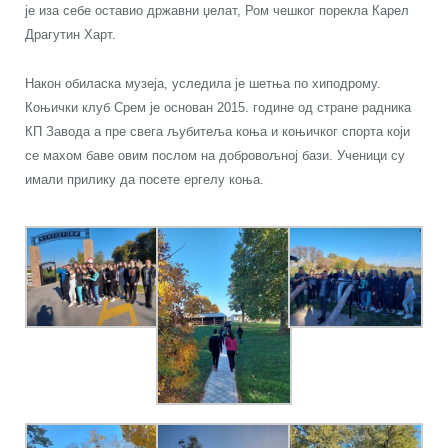
је иза себе оставио државни џелат, Ром чешког порекла Карел
Драгутин Харт.
Након обиласка музеја, уследила је шетња по хиподрому.
Коњички клуб Срем је основан 2015. године од стране радника
КП Завода а пре свега љубитеља коња и коњичког спорта који
се махом баве овим послом на добровољној бази. Ученици су
имали прилику да посете ергелу коња.