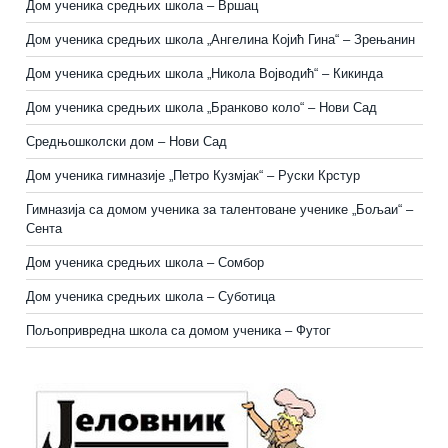
Дом ученика средњих школа – Вршац
Дом ученика средњих школа „Ангелина Којић Гина“ – Зрењанин
Дом ученика средњих школа „Никола Војводић“ – Кикинда
Дом ученика средњих школа „Бранково коло“ – Нови Сад
Средњошколски дом – Нови Сад
Дом ученика гимназије „Петро Кузмјак“ – Руски Крстур
Гимназија са домом ученика за талентоване ученике „Бољаи“ –
Сента
Дом ученика средњих школа – Сомбор
Дом ученика средњих школа – Суботица
Пољопривредна школа са домом ученика
–
Футог