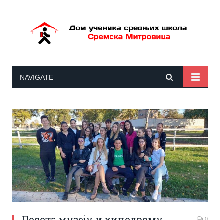
NAVIGATE
Посета музеју и хиподрому
0