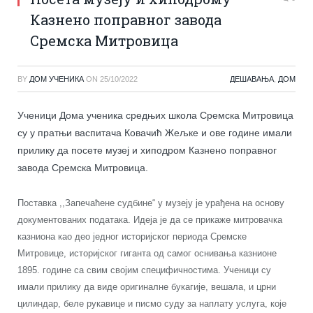
Казнено поправног завода
Сремска Митровица
BY
ДОМ УЧЕНИКА
ON
25/10/2022
ДЕШАВАЊА
,
ДОМ
Ученици Дома ученика средњих школа Сремска Митровица
су у пратњи васпитача Ковачић Жељке и ове године имали
прилику да посете музеј и хиподром Казнено поправног
завода Сремска Митровица.
Поставка ,,Запечаћене судбине“ у музеју је урађена на основу
документованих података. Идеја је да се прикаже митровачка
казниона као део једног историјског периода Сремске
Митровице, историјског гиганта од самог оснивања казнионе
1895. године са свим својим специфичностима. Ученици су
имали прилику да виде оригиналне букагије, вешала, и црни
цилиндар, беле рукавице и писмо суду за наплату услуга, које