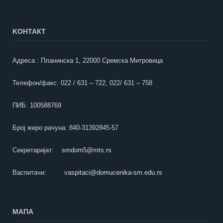
KOНТАКТ
Адреса : Планинска 1, 22000 Сремска Митровица
Телефон/факс: 022 / 631 – 722, 022/ 631 – 758
ПИБ: 100588769
Број жиро рачуна: 840-31392845-57
Секретаријат:
smdom5@mts.rs
Васпитачи:
vaspitaci@domucenika-sm.edu.rs
МАПА