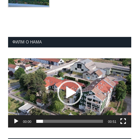
ФИЛМ О НАМА
Прегледач
видео
записа
00:00
00:51