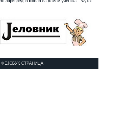
ољопривредна школа са домом ученика
–
Футог
ФЕЈСБУК СТРАНИЦА