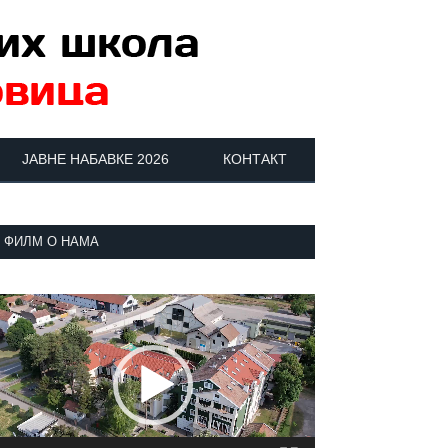
ЈАВНЕ НАБАВКЕ 2026
КОНТАКТ
ФИЛМ О НАМА
регледач
идео
аписа