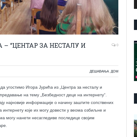
– “ЦЕНТАР ЗА НЕСТАЛУ И
0
ДЕШАВАЊА
,
ДОМ
да угостимо Игора Јурића из „Центра за несталу и
 предавање на тему „Безбедност деце на интернету“.
ају најновије информације о начину заштите сопствених
 интернету које их могу довести у веома озбиљне и
П
има могу нанети несагледиве последице својим
в
ре.
з