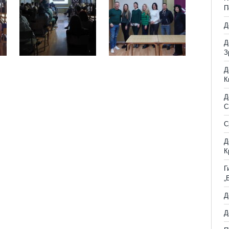
П
Д
Д
З
Д
К
Д
С
С
Д
К
Г
„
Д
Д