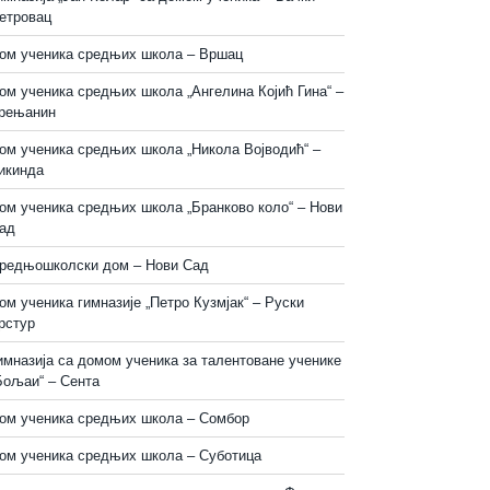
етровац
ом ученика средњих школа – Вршац
ом ученика средњих школа „Ангелина Којић Гина“ –
рењанин
ом ученика средњих школа „Никола Војводић“ –
икинда
ом ученика средњих школа „Бранково коло“ – Нови
ад
редњошколски дом – Нови Сад
ом ученика гимназије „Петро Кузмјак“ – Руски
рстур
имназија са домом ученика за талентоване ученике
Бољаи“ – Сента
ом ученика средњих школа – Сомбор
ом ученика средњих школа – Суботица