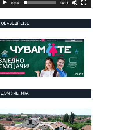
00:00
00:51
ОБАВЕШТЕЊЕ
ДОМ УЧЕНИКА
регледач
идео
аписа