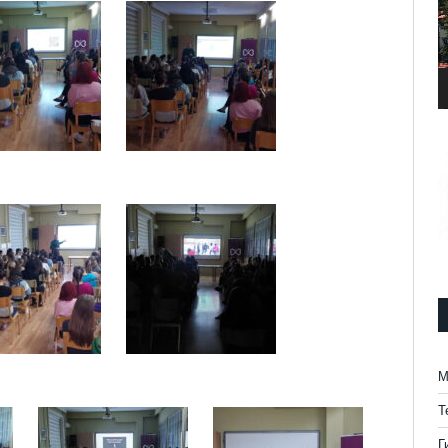
М
Т
Г