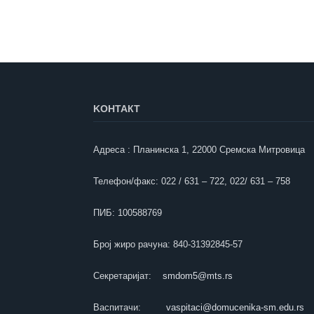
KOНТАКТ
Адреса : Планинска 1, 22000 Сремска Митровица
Телефон/факс: 022 / 631 – 722, 022/ 631 – 758
ПИБ: 100588769
Број жиро рачуна: 840-31392845-57
Секретаријат:
smdom5@mts.rs
Васпитачи:
vaspitaci@domucenika-sm.edu.rs