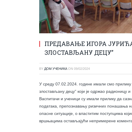
ПРЕДАВАЊЕ ИГОРА ЈУРИЋА 
ЗЛОСТАВЉАНУ ДЕЦУ”
BY
ДОМ УЧЕНИКА
ON
09/02/2024
У среду 07.02.2024. године имали смо прилику 
злостављану децу“ који је одржао радионицу и
Васпитачи и ученици су имали прилику да сазн
података, препознавању ризичних понашања на
опасне ситуације, о властитим поступцима кој
вршњацима остављајући непримерене комента