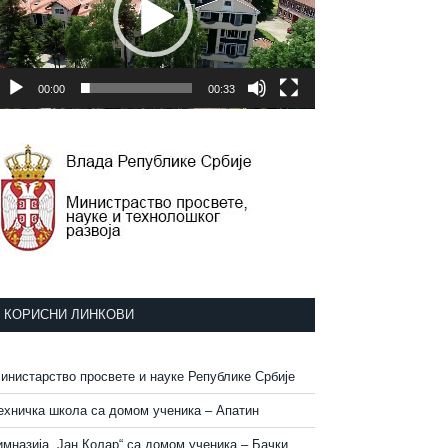
00:00
00:33
КОРИСНИ ЛИНКОВИ
инистарство просвете и науке Републике Србије
ехничка школа са домом ученика – Апатин
имназија „Јан Колар“ са домом ученика – Бачки