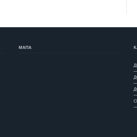
МАПА
К
Д
Д
Д
С