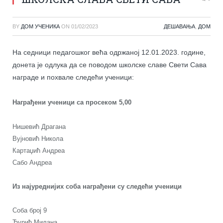
BY
ДОМ УЧЕНИКА
ON
01/02/2023
ДЕШАВАЊА
,
ДОМ
На седници педагошког већа одржаној 12.01.2023. године,
донета је одлука да се поводом школске славе Свети Сава
награде и похвале следећи ученици:
Награђени ученици са просеком 5,00
Нишевић Драгана
Вујновић Никола
Картаџић Андреа
Сабо Андреа
Из најуреднијих соба награђени су следећи ученици
Соба број 9
Ђурић Милана