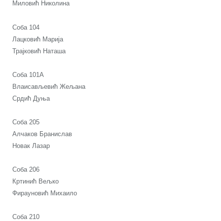
Миловић Николина
Соба 104
Лацковић Марија
Трајковић Наташа
Соба 101А
Влаисављевић Жељана
Срдић Дуња
Соба 205
Алчаков Бранислав
Новак Лазар
Соба 206
Кртинић Вељко
Фирауновић Михаило
Соба 210