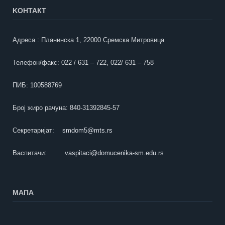
KOНТАКТ
Адреса : Планинска 1, 22000 Сремска Митровица
Телефон/факс: 022 / 631 – 722, 022/ 631 – 758
ПИБ: 100588769
Број жиро рачуна: 840-31392845-57
Секретаријат:
smdom5@mts.rs
Васпитачи:
vaspitaci@domucenika-sm.edu.rs
МАПА