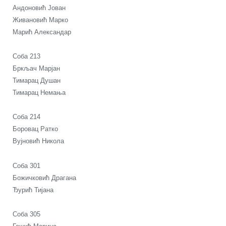
Андоновић Јован
Живановић Марко
Марић Александар
Соба 213
Бркљач Марјан
Тимарац Душан
Тимарац Немања
Соба 214
Боровац Ратко
Вујновић Никола
Соба 301
Божичковић Драгана
Ђурић Тијана
Соба 305