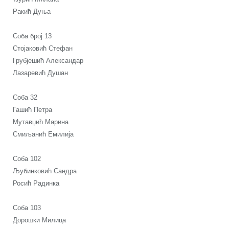
Ракић Дуња
Соба број 13
Стојаковић Стефан
Грубјешић Александар
Лазаревић Душан
Соба 32
Гашић Петра
Мутавџић Марина
Смиљанић Емилија
Соба 102
Љубинковић Сандра
Росић Радинка
Соба 103
Дорошки Милица