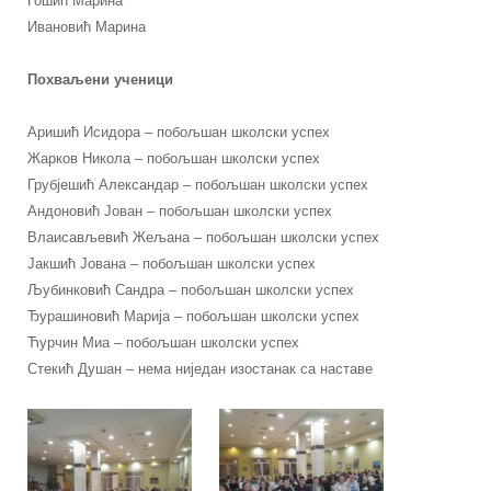
Гошић Марина
Ивановић Марина
Похваљени ученици
Аришић Исидора – побољшан школски успех
Жарков Никола – побољшан школски успех
Грубјешић Александар – побољшан школски успех
Андоновић Јован – побољшан школски успех
Влаисављевић Жељана – побољшан школски успех
Јакшић Јована – побољшан школски успех
Љубинковић Сандра – побољшан школски успех
Ђурашиновић Марија – побољшан школски успех
Ћурчин Миа – побољшан школски успех
Стекић Душан – нема ниједан изостанак са наставе