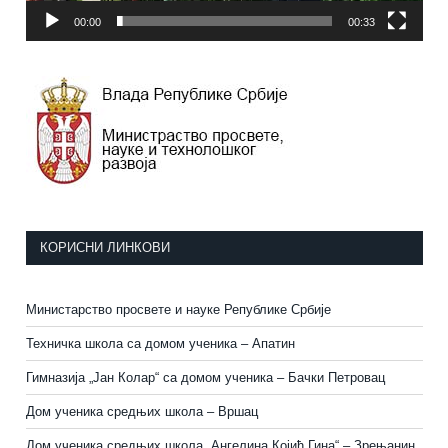
00:00
00:33
КОРИСНИ ЛИНКОВИ
Министарство просвете и науке Републике Србије
Техничка школа са домом ученика – Апатин
Гимназија „Јан Колар“ са домом ученика – Бачки Петровац
Дом ученика средњих школа – Вршац
Дом ученика средњих школа „Ангелина Којић Гина“ – Зрењанин