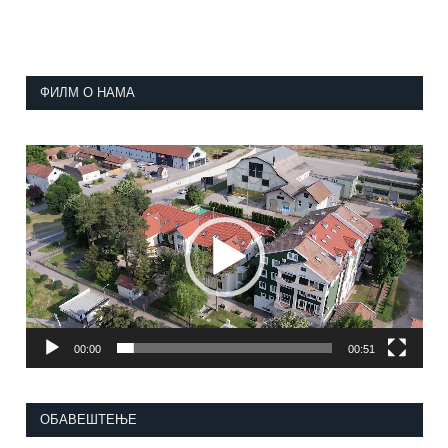
ФИЛМ О НАМА
Прегледач
видео
записа
00:00
00:51
ОБАВЕШТЕЊЕ