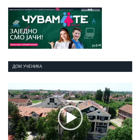
ДОМ УЧЕНИКА
Прегледач
видео
записа