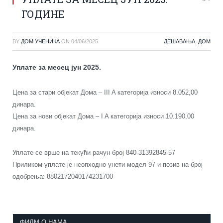
ГОДИНЕ
BY
ДОМ УЧЕНИКА
ON
04/06/2025
ДЕШАВАЊА
,
ДОМ
Уплате за месец јун 2025.
Цена за стари објекат Дома – III A категорија износи 8.052,00
динара.
Цена за нови објекат Дома – I A категорија износи 10.190,00
динара.
Уплате се врше на текући рачун број 840-31392845-57
Приликом уплате је неопходно унети модел 97 и позив на број
одобрења: 8802172040174231700
ФИЛМ О НАМА