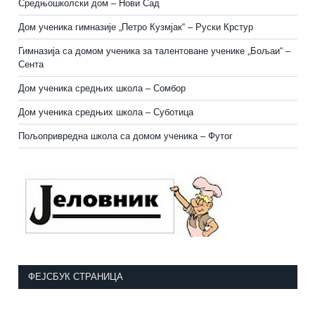
Средњошколски дом – Нови Сад
Дом ученика гимназије „Петро Кузмјак“ – Руски Крстур
Гимназија са домом ученика за талентоване ученике „Бољаи“ –
Сента
Дом ученика средњих школа – Сомбор
Дом ученика средњих школа – Суботица
Пољопривредна школа са домом ученика
–
Футог
ФЕЈСБУК СТРАНИЦА