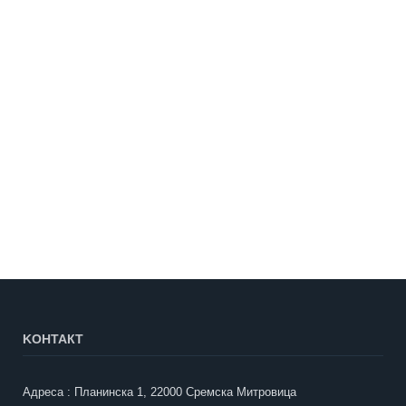
KOНТАКТ
Адреса : Планинска 1, 22000 Сремска Митровица