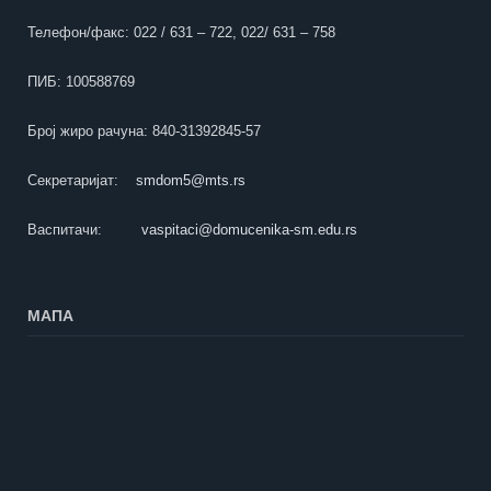
Телефон/факс: 022 / 631 – 722, 022/ 631 – 758
ПИБ: 100588769
Број жиро рачуна: 840-31392845-57
Секретаријат:
smdom5@mts.rs
Васпитачи:
vaspitaci@domucenika-sm.edu.rs
МАПА