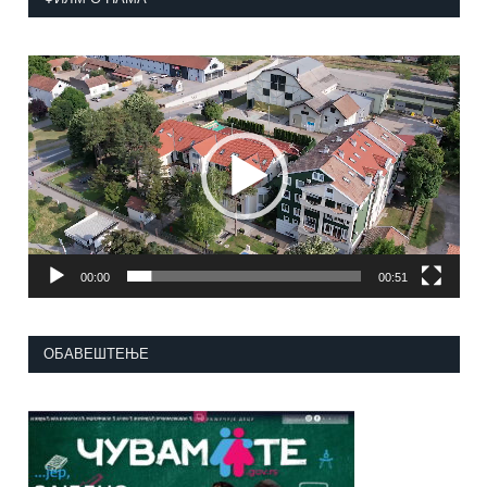
Прегледач
видео
записа
00:00
00:51
ОБАВЕШТЕЊЕ