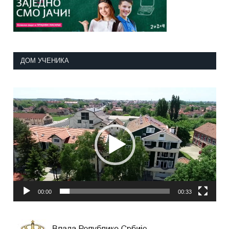
ДОМ УЧЕНИКА
Прегледач
видео
записа
00:00
00:33