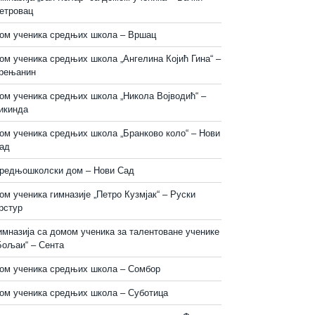
етровац
ом ученика средњих школа – Вршац
ом ученика средњих школа „Ангелина Којић Гина“ –
рењанин
ом ученика средњих школа „Никола Војводић“ –
икинда
ом ученика средњих школа „Бранково коло“ – Нови
ад
редњошколски дом – Нови Сад
ом ученика гимназије „Петро Кузмјак“ – Руски
рстур
имназија са домом ученика за талентоване ученике
Бољаи“ – Сента
ом ученика средњих школа – Сомбор
ом ученика средњих школа – Суботица