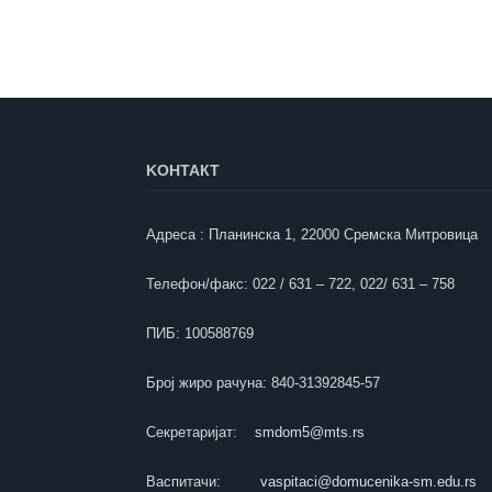
KOНТАКТ
Адреса : Планинска 1, 22000 Сремска Митровица
Телефон/факс: 022 / 631 – 722, 022/ 631 – 758
ПИБ: 100588769
Број жиро рачуна: 840-31392845-57
Секретаријат:
smdom5@mts.rs
Васпитачи:
vaspitaci@domucenika-sm.edu.rs