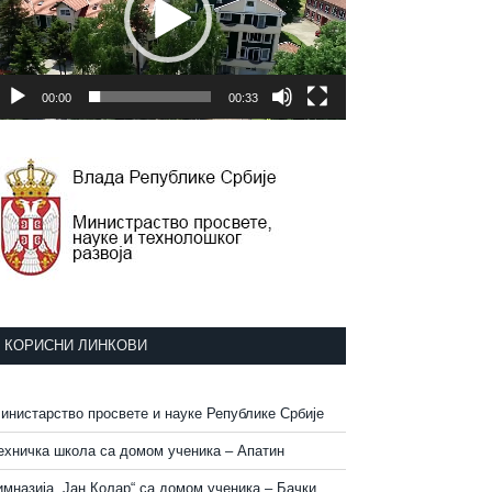
00:00
00:33
КОРИСНИ ЛИНКОВИ
инистарство просвете и науке Републике Србије
ехничка школа са домом ученика – Апатин
имназија „Јан Колар“ са домом ученика – Бачки