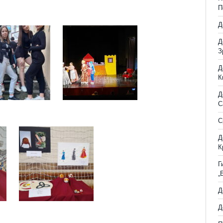
П
Д
Д
З
Д
К
Д
С
С
Д
К
Г
„
Д
Д