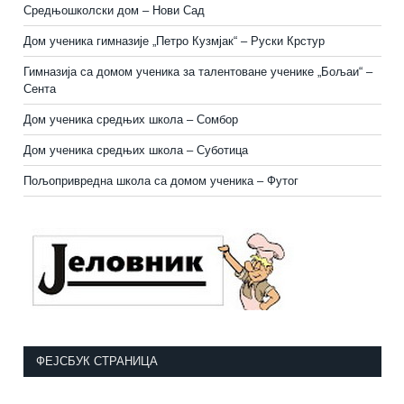
Средњошколски дом – Нови Сад
Дом ученика гимназије „Петро Кузмјак“ – Руски Крстур
Гимназија са домом ученика за талентоване ученике „Бољаи“ –
Сента
Дом ученика средњих школа – Сомбор
Дом ученика средњих школа – Суботица
Пољопривредна школа са домом ученика
–
Футог
ФЕЈСБУК СТРАНИЦА