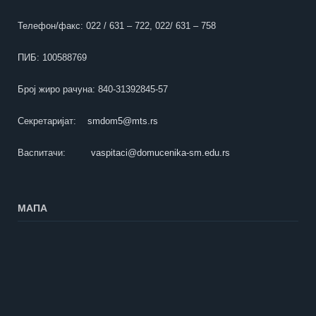
Телефон/факс: 022 / 631 – 722, 022/ 631 – 758
ПИБ: 100588769
Број жиро рачуна: 840-31392845-57
Секретаријат:
smdom5@mts.rs
Васпитачи:
vaspitaci@domucenika-sm.edu.rs
МАПА