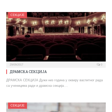
СЕКЦИЈЕ
29/09/2017
0
ДРАМСКА СЕКЦИЈА
ДРАМСКА СЕКЦИЈА Дужи низ година у оквиру васпитног рада
са ученицима ради и драмска секција.…
СЕКЦИЈЕ