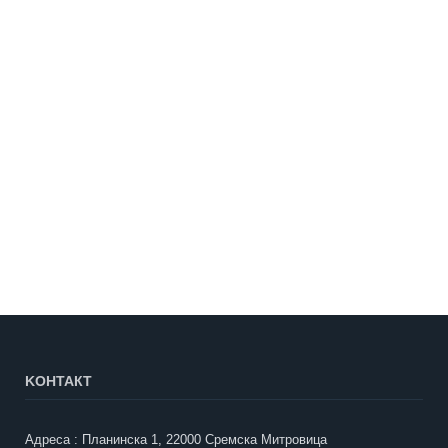
KOНТАКТ
Адреса : Планинска 1, 22000 Сремска Митровица