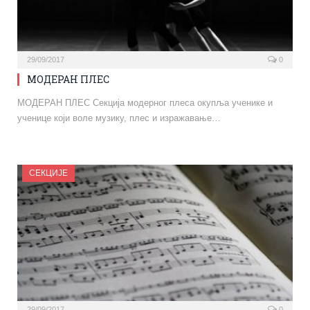
29/09/2017
0
МОДЕРАН ПЛЕС
МОДЕРАН ПЛЕС Секција модерног плеса окупља ученике и
ученице који воле музику, плес и изражавање…
СЕКЦИЈЕ
29/09/2017
0