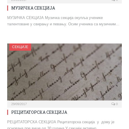
МУЗИЧКА СЕКЦИЈА
МУЗИЧКА СЕКЦИЈА Музичка секција окупља ученике
талентоване у свирању и певању. Осим ученика са музичким…
СЕКЦИЈЕ
29/09/2017
0
РЕЦИТАТОРСКА СЕКЦИЈА
РЕЦИТАТОРСКА СЕКЦИЈА Рецитаторска секција у дому је
основана пре више од 30 година.У секцији активно…