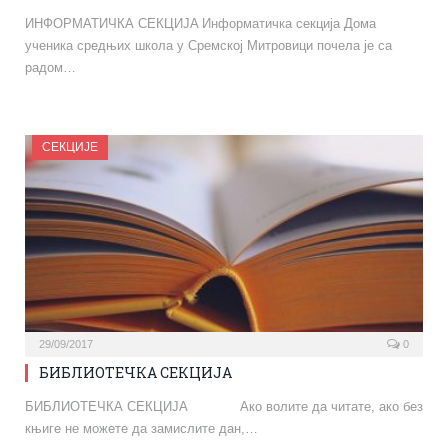
ИНФОРМАТИЧКА СЕКЦИЈA Информатичка секција Дома
ученика средњих школа у Сремској Митровици почела је са
радом…
СЕКЦИЈЕ
29/09/2017
0
БИБЛИОТЕЧКА СЕКЦИЈА
БИБЛИОТЕЧКА СЕКЦИЈА Ако волите да читате, ако без
књиге не можете да замислите дан,…