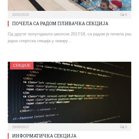
20/02/2018
0
ПОЧЕЛА СА РАДОМ ПЛИВАЧКА СЕКЦИЈА
Од другог полугодишта школске 2017/18, са радом је почела још
једна спортска секција у оквиру…
СЕКЦИЈЕ
29/09/2017
0
ИНФОРМАТИЧКА СЕКЦИЈА