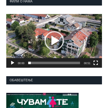
ФИЛМ О НАМА
Прегледач
видео
записа
00:00
00:51
ОБАВЕШТЕЊЕ