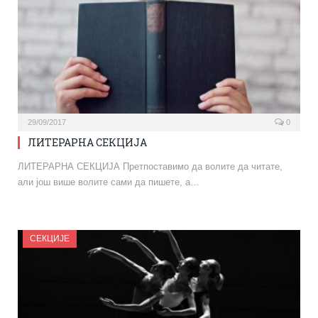
29/09/2017
0
ЛИТЕРАРНА СЕКЦИЈА
ЛИТЕРАРНА СЕКЦИЈА Претпоставимо да волите да читате,
али још више волите сами да пишете, а…
СЕКЦИЈЕ