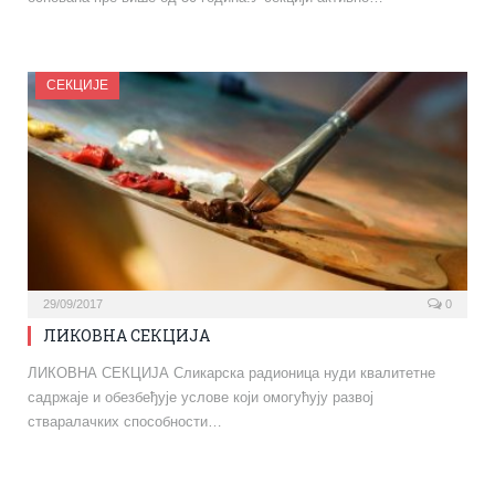
СЕКЦИЈЕ
29/09/2017
0
ЛИКОВНА СЕКЦИЈА
ЛИКОВНА СЕКЦИЈА Сликарска радионица нуди квалитетне
садржаје и обезбеђује услове који омогућују развој
стваралачких способности…