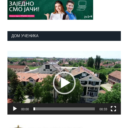
ДОМ УЧЕНИКА
Прегледач
видео
записа
00:00
00:33